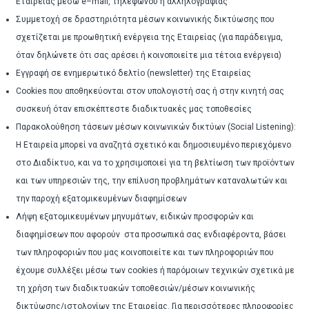
Εταιρείας μέσω e–mail, τηλεφώνου ή αλληλογραφίας
Συμμετοχή σε δραστηριότητα μέσων κοινωνικής δικτύωσης που
σχετίζεται με προωθητική ενέργεια της Εταιρείας (για παράδειγμα,
όταν δηλώνετε ότι σας αρέσει ή κοινοποιείτε μια τέτοια ενέργεια)
Εγγραφή σε ενημερωτικό δελτίο (newsletter) της Εταιρείας
Cookies που αποθηκεύονται στον υπολογιστή σας ή στην κινητή σας
συσκευή όταν επισκέπτεστε διαδικτυακές μας τοποθεσίες
Παρακολούθηση τάσεων μέσων κοινωνικών δικτύων (Social Listening):
Η Εταιρεία μπορεί να αναζητά σχετικό και δημοσιευμένο περιεχόμενο
στο Διαδίκτυο, και να το χρησιμοποιεί για τη βελτίωση των προϊόντων
και των υπηρεσιών της, την επίλυση προβλημάτων καταναλωτών και
την παροχή εξατομικευμένων διαφημίσεων
Λήψη εξατομικευμένων μηνυμάτων, ειδικών προσφορών και
διαφημίσεων που αφορούν στα προσωπικά σας ενδιαφέροντα, βάσει
των πληροφοριών που μας κοινοποιείτε και των πληροφοριών που
έχουμε συλλέξει μέσω των cookies ή παρόμοιων τεχνικών σχετικά με
τη χρήση των διαδικτυακών τοποθεσιών/μέσων κοινωνικής
δικτύωσης/ιστολογίων της Εταιρείας. Για περισσότερες πληροφορίες