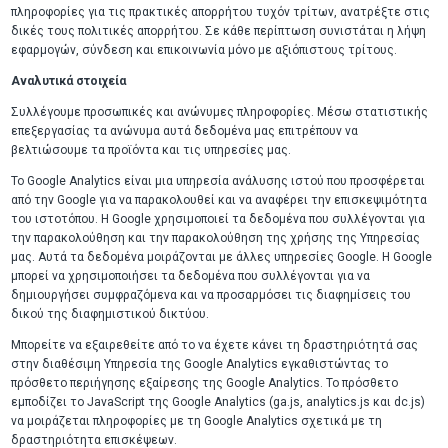
πληροφορίες για τις πρακτικές απορρήτου τυχόν τρίτων, ανατρέξτε στις
δικές τους πολιτικές απορρήτου. Σε κάθε περίπτωση συνιστάται η λήψη
εφαρμογών, σύνδεση και επικοινωνία μόνο με αξιόπιστους τρίτους.
Αναλυτικά στοιχεία
Συλλέγουμε προσωπικές και ανώνυμες πληροφορίες. Μέσω στατιστικής
επεξεργασίας τα ανώνυμα αυτά δεδομένα μας επιτρέπουν να
βελτιώσουμε τα προϊόντα και τις υπηρεσίες μας.
Το Google Analytics είναι μια υπηρεσία ανάλυσης ιστού που προσφέρεται
από την Google για να παρακολουθεί και να αναφέρει την επισκεψιμότητα
του ιστοτόπου. Η Google χρησιμοποιεί τα δεδομένα που συλλέγονται για
την παρακολούθηση και την παρακολούθηση της χρήσης της Υπηρεσίας
μας. Αυτά τα δεδομένα μοιράζονται με άλλες υπηρεσίες Google. Η Google
μπορεί να χρησιμοποιήσει τα δεδομένα που συλλέγονται για να
δημιουργήσει συμφραζόμενα και να προσαρμόσει τις διαφημίσεις του
δικού της διαφημιστικού δικτύου.
Μπορείτε να εξαιρεθείτε από το να έχετε κάνει τη δραστηριότητά σας
στην διαθέσιμη Υπηρεσία της Google Analytics εγκαθιστώντας το
πρόσθετο περιήγησης εξαίρεσης της Google Analytics. Το πρόσθετο
εμποδίζει το JavaScript της Google Analytics (ga.js, analytics.js και dc.js)
να μοιράζεται πληροφορίες με τη Google Analytics σχετικά με τη
δραστηριότητα επισκέψεων.