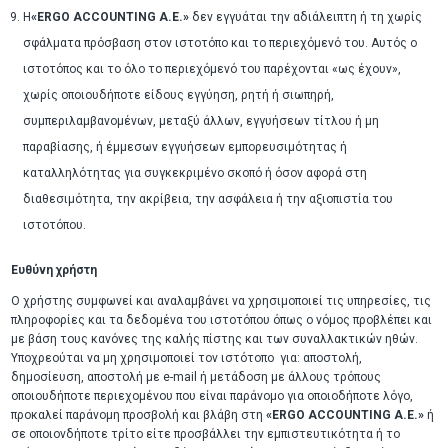
Η
«ERGO ACCOUNTING A.E.»
δεν εγγυάται την αδιάλειπτη ή τη χωρίς
σφάλματα πρόσβαση στον ιστοτόπο και το περιεχόμενό του. Αυτός ο
ιστοτόπος και το όλο το περιεχόμενό του παρέχονται «ως έχουν»,
χωρίς οποιουδήποτε είδους εγγύηση, ρητή ή σιωπηρή,
συμπεριλαμβανομένων, μεταξύ άλλων, εγγυήσεων τίτλου ή μη
παραβίασης, ή έμμεσων εγγυήσεων εμπορευσιμότητας ή
καταλληλότητας για συγκεκριμένο σκοπό ή όσον αφορά στη
διαθεσιμότητα, την ακρίβεια, την ασφάλεια ή την αξιοπιστία του
ιστοτόπου.
Ευθύνη χρήστη
Ο χρήστης συμφωνεί και αναλαμβάνει να χρησιμοποιεί τις υπηρεσίες, τις
πληροφορίες και τα δεδομένα του ιστοτόπου όπως ο νόμος προβλέπει και
με βάση τους κανόνες της καλής πίστης και των συναλλακτικών ηθών.
Υποχρεούται να μη χρησιμοποιεί τον ιστότοπο για: αποστολή,
δημοσίευση, αποστολή με e-mail ή μετάδοση με άλλους τρόπους
οποιουδήποτε περιεχομένου που είναι παράνομο για οποιοδήποτε λόγο,
προκαλεί παράνομη προσβολή και βλάβη στη
«ERGO ACCOUNTING A.E.»
ή
σε οποιονδήποτε τρίτο είτε προσβάλλει την εμπιστευτικότητα ή το