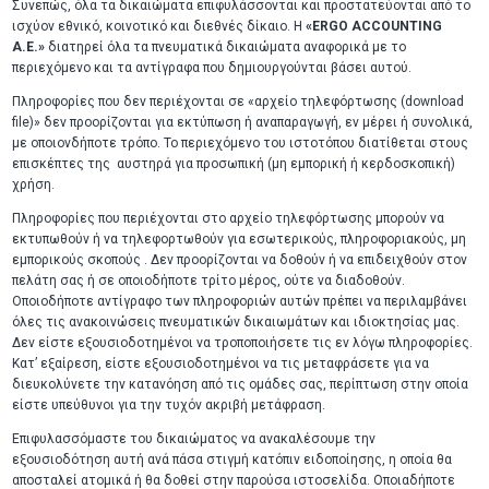
Συνεπώς, όλα τα δικαιώματα επιφυλάσσονται και προστατεύονται από το
ισχύον εθνικό, κοινοτικό και διεθνές δίκαιο. Η
«ERGO ACCOUNTING
A.E.»
διατηρεί όλα τα πνευματικά δικαιώματα αναφορικά με το
περιεχόμενο και τα αντίγραφα που δημιουργούνται βάσει αυτού.
Πληροφορίες που δεν περιέχονται σε «αρχείο τηλεφόρτωσης (download
file)» δεν προορίζονται για εκτύπωση ή αναπαραγωγή, εν μέρει ή συνολικά,
με οποιονδήποτε τρόπο. Το περιεχόμενο του ιστοτόπου διατίθεται στους
επισκέπτες της αυστηρά για προσωπική (μη εμπορική ή κερδοσκοπική)
χρήση.
Πληροφορίες που περιέχονται στο αρχείο τηλεφόρτωσης μπορούν να
εκτυπωθούν ή να τηλεφορτωθούν για εσωτερικούς, πληροφοριακούς, μη
εμπορικούς σκοπούς . Δεν προορίζονται να δοθούν ή να επιδειχθούν στον
πελάτη σας ή σε οποιοδήποτε τρίτο μέρος, ούτε να διαδοθούν.
Οποιοδήποτε αντίγραφο των πληροφοριών αυτών πρέπει να περιλαμβάνει
όλες τις ανακοινώσεις πνευματικών δικαιωμάτων και ιδιοκτησίας μας.
Δεν είστε εξουσιοδοτημένοι να τροποποιήσετε τις εν λόγω πληροφορίες.
Κατ’ εξαίρεση, είστε εξουσιοδοτημένοι να τις μεταφράσετε για να
διευκολύνετε την κατανόηση από τις ομάδες σας, περίπτωση στην οποία
είστε υπεύθυνοι για την τυχόν ακριβή μετάφραση.
Επιφυλασσόμαστε του δικαιώματος να ανακαλέσουμε την
εξουσιοδότηση αυτή ανά πάσα στιγμή κατόπιν ειδοποίησης, η οποία θα
αποσταλεί ατομικά ή θα δοθεί στην παρούσα ιστοσελίδα. Οποιαδήποτε