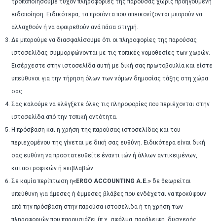
τροποποιήσουμε τυχόν πληροφορίες της παρούσας χωρίς προηγούμενη
ειδοποίηση. Ειδικότερα, τα προϊόντα που απεικονίζονται μπορούν να
αλλαχθούν ή να αφαιρεθούν ανά πάσα στιγμή.
Δε μπορούμε να διασφαλίσουμε ότι οι πληροφορίες της παρούσας
ιστοσελίδας συμμορφώνονται με τις τοπικές νομοθεσίες των χωρών.
Εισέρχεστε στην ιστοσελίδα αυτή με δική σας πρωτοβουλία και είστε
υπεύθυνοι για την τήρηση όλων των νόμων δημοσίας τάξης στη χώρα
σας.
Σας καλούμε να ελέγξετε όλες τις πληροφορίες που περιέχονται στην
ιστοσελίδα από την τοπική οντότητα.
Η πρόσβαση και η χρήση της παρούσας ιστοσελίδας και του
περιεχομένου της γίνεται με δική σας ευθύνη. Ειδικότερα είναι δική
σας ευθύνη να προστατευθείτε έναντι ιών ή άλλων αντικειμένων,
καταστροφικών ή επιβλαβών.
Σε καμία περίπτωση η
«ERGO ACCOUNTING A.E.»
δε θεωρείται
υπεύθυνη για άμεσες ή έμμεσες βλάβες που ενδέχεται να προκύψουν
από την πρόσβαση στην παρούσα ιστοσελίδα ή τη χρήση των
πληροφοριών που παρουσιάζει (π.χ. σφάλμα, παράλειψη, δυσχερής