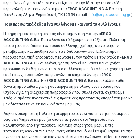
παραπόνων ή για ό,τιδήποτε σχετίζεται με την ίδια την ιστοσελίδα,
παρακαλούμε επικοινωνήστε με τη
«ERGO ACCOUNTING A.E.»
στη
διεύθυνση Αθήνα, Ευριπίδου 6, ΤΚ 105 59 (email:
info@ergoaccounting.gr
)
Ποια προσωπικά δεδομένα συλλέγουμε και γιατί τα συλλέγουμε
Η τήρηση του απορρήτου σας είναι σημαντική για την
«ERGO
ACCOUNTING A.E.»
. Για το λόγο αυτό έχουμε αναπτύξει μια Πολιτική
απορρήτου που διέπει τον τρόπο συλλογής, χρήσης, κοινοποίησης,
μεταβίβασης και αποθήκευσης των δεδομένων σας. Ειδικότερα η
παρούσα πολιτική απορρήτου περιγράφει τον τρόπο με τον οποίο η
«ERGO
ACCOUNTING A.E.»
συλλέγει, χρησιμοποιεί και κάνει κοινή χρήση
προσωπικών δεδομένων, τα οποία συλλέγουμε από εσάς ως χρήστη των
ιστότοπων, συσκευών, εφαρμογών και υπηρεσιών της
«ERGO
ACCOUNTING A.E.»
. Η
«ERGO ACCOUNTING A.E.»
καταβάλλει κάθε
δυνατή προσπάθεια για τη συμμόρφωση με όλους τους νόμους που
ισχύουν για τη διαχείριση πληροφοριών που συλλέγονται σχετικά με
εσάς. Διαβάστε προσεκτικά τις πρακτικές προστασίας απορρήτου μας και
μην διστάσετε να επικοινωνήσετε μαζί μας.
Λάβετε υπόψη ότι η Πολιτική απορρήτου ισχύει για τη χρήση εκ μέρους
σας των Υπηρεσιών μας (οι οποίες ανήκουν στις Υπηρεσίες που
καλύπτονται από την παρούσα Πολιτική απορρήτου, μαζί με τις
τοποθεσίες web και τις εφαρμογές online που διαθέτουμε). Ισχύει επίσης
ανεξαρτήτως χρήσης σε υπολογιστή, κινητό τηλέφωνο, tablet, τηλεόραση