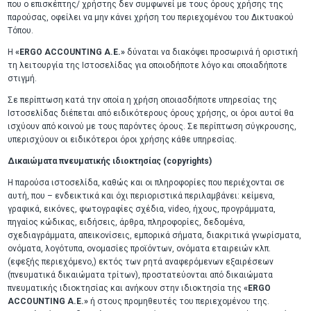
που ο επισκέπτης/ χρήστης δεν συμφωνεί με τους όρους χρήσης της
παρούσας, οφείλει να μην κάνει χρήση του περιεχομένου του Δικτυακού
Τόπου.
Η
«ERGO ACCOUNTING A.E.»
δύναται να διακόψει προσωρινά ή οριστική
τη λειτουργία της Ιστοσελίδας για οποιοδήποτε λόγο και οποιαδήποτε
στιγμή.
Σε περίπτωση κατά την οποία η χρήση οποιασδήποτε υπηρεσίας της
Ιστοσελίδας διέπεται από ειδικότερους όρους χρήσης, οι όροι αυτοί θα
ισχύουν από κοινού με τους παρόντες όρους. Σε περίπτωση σύγκρουσης,
υπερισχύουν οι ειδικότεροι όροι χρήσης κάθε υπηρεσίας.
Δικαιώματα πνευματικής ιδιοκτησίας (copyrights)
Η παρούσα ιστοσελίδα, καθώς και οι πληροφορίες που περιέχονται σε
αυτή, που – ενδεικτικά και όχι περιοριστικά περιλαμβάνει: κείμενα,
γραφικά, εικόνες, φωτογραφίες σχέδια, video, ήχους, προγράμματα,
πηγαίος κώδικας, ειδήσεις, άρθρα, πληροφορίες, δεδομένα,
σχεδιαγράμματα, απεικονίσεις, εμπορικά σήματα, διακριτικά γνωρίσματα,
ονόματα, λογότυπα, ονομασίες προϊόντων, ονόματα εταιρειών κλπ.
(εφεξής περιεχόμενο,) εκτός των ρητά αναφερόμενων εξαιρέσεων
(πνευματικά δικαιώματα τρίτων), προστατεύονται από δικαιώματα
πνευματικής ιδιοκτησίας και ανήκουν στην ιδιοκτησία της
«ERGO
ACCOUNTING A.E.»
ή στους προμηθευτές του περιεχομένου της.