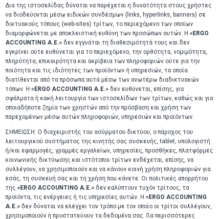
Δια της ιστοσελίδας δύναται να παρέχεται η δυνατότητα στους χρήστες
να διοδεύονται μέσω ειδικών συνδέσμων (links, hyperlinks, banners) σε
δικτυακούς τόπους (web-sites) τρίτων, το περιεχόμενο των οποίων
διαμορφώνεται με αποκλειστική ευθύνη των προσώπων αυτών. Η
«ERGO
ACCOUNTING A.E.»
δεν εγγυάται τη διαθεσιμότητά τους και δεν
εγκρίνει ούτε ευθύνεται για το περιεχόμενο, την ορθότητα, νομιμότητα,
πληρότητα, επικαιρότητα και ακρίβεια των πληροφοριών ούτε για την
ποιότητα και τις ιδιότητες των προϊόντων ή υπηρεσιών, τα οποία
διατίθενται από τα πρόσωπα αυτά μέσω των ανωτέρω διαδικτυακών
τόπων. Η
«ERGO ACCOUNTING A.E.»
δεν ευθύνεται, επίσης, για
σφάλματα ή κακή λειτουργία των ιστοσελίδων των τρίτων, καθώς και για
οποιαδήποτε ζημία των χρηστών από την πρόσβαση και χρήση των
παρεχομένων μέσω αυτών πληροφοριών, υπηρεσιών και προϊόντων.
ΣΗΜΕΙΩΣΗ: Ο διαχειριστής του ασύρματου δικτύου, ο πάροχος του
λειτουργικού συστήματος της κινητής σας συσκευής, tablet, υπολογιστή
ή/και εφαρμογές, γραμμές εργαλείων, υπηρεσίες, προσθήκες, πλατφόρμες
κοινωνικής δικτύωσης και ιστότοποι τρίτων ενδέχεται, επίσης, να
συλλέγουν, να χρησιμοποιούν και να κάνουν κοινή χρήση πληροφοριών για
εσάς, τη συσκευή σας και τη χρήση που κάνετε. Οι πολιτικές απορρήτου
της
«ERGO ACCOUNTING A.E.»
δεν καλύπτουν τυχόν τρίτους, τα
προϊόντα, τις ενέργειες ή τις υπηρεσίες αυτών. Η
«ERGO ACCOUNTING
A.E.»
δεν δύναται να ελέγχει τον τρόπο με τον οποίο οι τρίτοι συλλέγουν,
χρησιμοποιούν ή προστατεύουν τα δεδομένα σας. Για περισσότερες