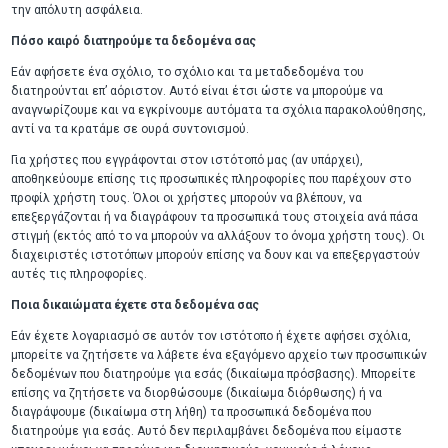
την απόλυτη ασφάλεια.
Πόσο καιρό διατηρούμε τα δεδομένα σας
Εάν αφήσετε ένα σχόλιο, το σχόλιο και τα μεταδεδομένα του
διατηρούνται επ’ αόριστον. Αυτό είναι έτσι ώστε να μπορούμε να
αναγνωρίζουμε και να εγκρίνουμε αυτόματα τα σχόλια παρακολούθησης,
αντί να τα κρατάμε σε ουρά συντονισμού.
Για χρήστες που εγγράφονται στον ιστότοπό μας (αν υπάρχει),
αποθηκεύουμε επίσης τις προσωπικές πληροφορίες που παρέχουν στο
προφίλ χρήστη τους. Όλοι οι χρήστες μπορούν να βλέπουν, να
επεξεργάζονται ή να διαγράφουν τα προσωπικά τους στοιχεία ανά πάσα
στιγμή (εκτός από το να μπορούν να αλλάξουν το όνομα χρήστη τους). Οι
διαχειριστές ιστοτόπων μπορούν επίσης να δουν και να επεξεργαστούν
αυτές τις πληροφορίες.
Ποια δικαιώματα έχετε στα δεδομένα σας
Εάν έχετε λογαριασμό σε αυτόν τον ιστότοπο ή έχετε αφήσει σχόλια,
μπορείτε να ζητήσετε να λάβετε ένα εξαγόμενο αρχείο των προσωπικών
δεδομένων που διατηρούμε για εσάς (δικαίωμα πρόσβασης). Μπορείτε
επίσης να ζητήσετε να διορθώσουμε (δικαίωμα διόρθωσης) ή να
διαγράψουμε (δικαίωμα στη λήθη) τα προσωπικά δεδομένα που
διατηρούμε για εσάς. Αυτό δεν περιλαμβάνει δεδομένα που είμαστε