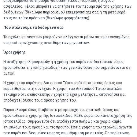
υποχρεωμένοι να τηρούμε για διοικητικούς, νομικούς ή λόγους
ασφαλείας. Τέλος μπορείτε να ζητήσετε τον περιορισμό της χρήσης των
δεδομένων (δικαίωμα περιορισμού επεξεργασίας) σας ή τη μεταφορά
τους σε τρίτο πρόσωπο (δικαίωμα φορητότητας).
Πού στέλνουμε τα δεδομένα σας
Τα σχόλια επισκεπτών μπορούν να ελέγχονται μέσω αυτοματοποιημένης
υπηρεσίας ανίχνευσης ανεπιθύμητων μηνυμάτων.
Όροι χρήσης
Η αναζήτηση πληροφοριών ή η χρήση του παρόντος δικτυακού τόπου,
προϋποθέτει την πλήρη αποδοχή των γενικών όρων που σημειώνονται σε
αυτόν.
Η χρήση του παρόντος Δικτυακού Τόπου υπόκειται στους όρους που
παρατίθενται στη συνέχεια. Η χρήση του Δικτυακού Τόπου αποτελεί
τεκμήριο ότι ο επισκέπτης / χρήστης έχει μελετήσει, κατανοήσει και
αποδεχτεί όλους τους όρους χρήσης του.
Παρακαλούμε όπως διαβάσετε με προσοχή τους κάτωθι όρους και
προϋποθέσεις χρήσης της Ιστοσελίδας. Κάθε φορά που κάνετε χρήση της
Ιστοσελίδας, συμφωνείτε ότι αποδέχεστε πλήρως και χωρίς καμία
επιφύλαξη τους όρους και τις προϋποθέσεις χρήσης που περιλαμβάνονται
στο παρόν και δεσμεύεστε προς συμμόρφωση με αυτούς. Σε περίπτωση