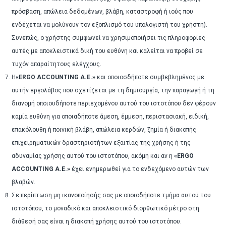
πρόσβαση, απώλεια δεδομένων, βλάβη, καταστροφή ή ιούς που
ενδέχεται να μολύνουν τον εξοπλισμό του υπολογιστή του χρήστη).
Συνεπώς, ο χρήστης συμφωνεί να χρησιμοποιήσει τις πληροφορίες
αυτές με αποκλειστικά δική του ευθύνη και καλείται να προβεί σε
τυχόν απαραίτητους ελέγχους.
Η
«ERGO ACCOUNTING A.E.»
και οποιοσδήποτε συμβεβλημένος με
αυτήν εργολάβος που σχετίζεται με τη δημιουργία, την παραγωγή ή τη
διανομή οποιουδήποτε περιεχομένου αυτού του ιστοτόπου δεν φέρουν
καμία ευθύνη για οποιαδήποτε άμεση, έμμεση, περιστασιακή, ειδική,
επακόλουθη ή ποινική βλάβη, απώλεια κερδών, ζημία ή διακοπής
επιχειρηματικών δραστηριοτήτων εξαιτίας της χρήσης ή της
αδυναμίας χρήσης αυτού του ιστοτόπου, ακόμη και αν η
«ERGO
ACCOUNTING A.E.»
έχει ενημερωθεί για το ενδεχόμενο αυτών των
βλαβών.
Σε περίπτωση μη ικανοποίησής σας με οποιοδήποτε τμήμα αυτού του
ιστοτόπου, το μοναδικό και αποκλειστικό διορθωτικό μέτρο στη
διάθεσή σας είναι η διακοπή χρήσης αυτού του ιστοτόπου.