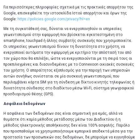
Για περισσότερες πληροφορίες σχετικά με τις πρακτικές απορρήτου της
Google, επισκεφθείτε την ιστοσελίδα Ιστού απορρήτου και όρων της
Google:
https://policies.google.com/privacy?hl=en
Με τη συγκατάθεσή σας, δύναται να ενεργοποιηθούν οι υπηρεσίες
γεωεντοπισμού στην εφαρμογή που βρίσκεται εγκατεστημένη στο
smartphone, touchpad ή άλλης συμβατής συσκευής που χρησιμοποιείτε.
Οι υπηρεσίες γεωεντοπισμού δίνουν τη δυνατότητα στο χρήστη, να
ενεργοποιεί αυτόματα την εφαρμογή με κριτήριο την απόστασή του από
τον χώρο που θα επιλέξει, ώστε να ενεργοποιούνται με τη σειρά τους οι
προεπιλεγμένες και διασυνδεμένες με το Connexoon οικιακές συσκευές
του χρήστη. Ο απαραίτητος εξοπλισμός για την παροχή των υπηρεσιών
αυτών συνήθως συνίσταται σε μία συσκευή γεωεντοπισμού, που
περιλαμβάνει κάρτα SIM για τη σύνδεση με δίκτυο κινητής τηλεφωνίας ή
δυνατότητα σύνδεσης στο διαδίκτυο μέσω Wi-Fi, σύστημα γεωγραφικού
προσδιορισμού θέσης (GPS).
Ασφάλεια δεδομένων
Η ασφάλεια των δεδομένων σας είναι σημαντική για εμάς, αλλά να
θυμάστε ότι καμία μέθοδος μετάδοσης μέσω του Διαδικτύου ή η
μέθοδος ηλεκτρονικής αποθήκευσης δεν είναι 100% ασφαλής. Παρόλο
που προσπαθούμε να χρησιμοποιήσουμε εμπορικά αποδεκτά μέσα για την
προστασία των προσωπικών σας δεδομένων, δε μπορούμε να εγγυηθούμε