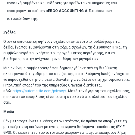
προσεχή συμβάντα και ειδήσεις για προϊόντα και υπηρεσίες που
προσφέρονται από την
«ERGO ACCOUNTING A.E.»
μέσω των
ιστοσελίδων της.
Σχόλια
Όταν οι επισκέπτες αφήνουν σχόλια στον ιστότοπο, συλλέγουμε τα
δεδομένα που εμφανίζονται στη φόρμα σχολίων, τη διεύθυνση IP και τη
συμβολοσειρά του χρήστη του προγράμματος περιήγησης, για να
βοηθήσουμε στην ανίχνευση ανεπιθύμητων μηνυμάτων.
Μια ανώνυμη συμβολοσειρά που δημιουργήθηκε από τη διεύθυνση
ηλεκτρονικού ταχυδρομείου σας (επίσης αποκαλούμενη hash) ενδέχεται
να παρασχεθεί στην υπηρεσία Gravatar για να δείτε αν τη χρησιμοποιείτε.
Η πολιτική απορρήτου της υπηρεσίας Gravatar διατίθεται
εδώ:
https://automattic.com/privacy/
. Μετά την έγκριση του σχολίου σας,
η εικόνα του προφίλ σας είναι ορατή στο κοινό στο πλαίσιο του σχολίου
σας.
Media
Εάν μεταφορτώνετε εικόνες στον ιστότοπο, θα πρέπει να αποφύγετε τη
μεταφόρτωση εικόνων με ενσωματωμένα δεδομένα τοποθεσίας (EXIF
GPS). Οι επισκέπτες του ιστοτόπου μπορούν να πραγματοποιήσουν λήψη