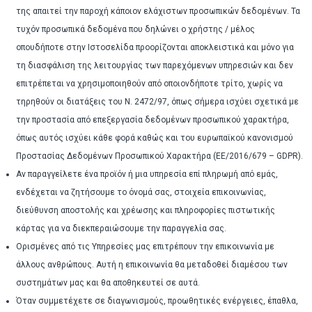
της απαιτεί την παροχή κάποιον ελάχιστων προσωπικών δεδομένων. Τα
τυχόν προσωπικά δεδομένα που δηλώνει ο χρήστης / μέλος
οπουδήποτε στην Ιστοσελίδα προορίζονται αποκλειστικά και μόνο για
τη διασφάλιση της λειτουργίας των παρεχόμενων υπηρεσιών και δεν
επιτρέπεται να χρησιμοποιηθούν από οποιονδήποτε τρίτο, χωρίς να
τηρηθούν οι διατάξεις του Ν. 2472/97, όπως σήμερα ισχύει σχετικά με
την προστασία από επεξεργασία δεδομένων προσωπικού χαρακτήρα,
όπως αυτός ισχύει κάθε φορά καθώς και του ευρωπαϊκού κανονισμού
Προστασίας Δεδομένων Προσωπικού Χαρακτήρα (EE/2016/679 – GDPR).
Αν παραγγείλετε ένα προϊόν ή μια υπηρεσία επί πληρωμή από εμάς,
ενδέχεται να ζητήσουμε το όνομά σας, στοιχεία επικοινωνίας,
διεύθυνση αποστολής και χρέωσης και πληροφορίες πιστωτικής
κάρτας για να διεκπεραιώσουμε την παραγγελία σας.
Ορισμένες από τις Υπηρεσίες μας επιτρέπουν την επικοινωνία με
άλλους ανθρώπους. Αυτή η επικοινωνία θα μεταδοθεί διαμέσου των
συστημάτων μας και θα αποθηκευτεί σε αυτά.
Όταν συμμετέχετε σε διαγωνισμούς, προωθητικές ενέργειες, έπαθλα,