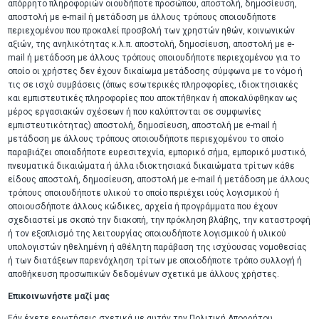
απόρρητο πληροφοριών οιουδήποτε προσώπου, αποστολή, δημοσίευση,
αποστολή με e-mail ή μετάδοση με άλλους τρόπους οποιουδήποτε
περιεχομένου που προκαλεί προσβολή των χρηστών ηθών, κοινωνικών
αξιών, της ανηλικότητας κ.λ.π. αποστολή, δημοσίευση, αποστολή με e-
mail ή μετάδοση με άλλους τρόπους οποιουδήποτε περιεχομένου για το
οποίο οι χρήστες δεν έχουν δικαίωμα μετάδοσης σύμφωνα με το νόμο ή
τις σε ισχύ συμβάσεις (όπως εσωτερικές πληροφορίες, ιδιοκτησιακές
και εμπιστευτικές πληροφορίες που αποκτήθηκαν ή αποκαλύφθηκαν ως
μέρος εργασιακών σχέσεων ή που καλύπτονται σε συμφωνίες
εμπιστευτικότητας) αποστολή, δημοσίευση, αποστολή με e-mail ή
μετάδοση με άλλους τρόπους οποιουδήποτε περιεχομένου το οποίο
παραβιάζει οποιαδήποτε ευρεσιτεχνία, εμπορικό σήμα, εμπορικό μυστικό,
πνευματικά δικαιώματα ή άλλα ιδιοκτησιακά δικαιώματα τρίτων κάθε
είδους αποστολή, δημοσίευση, αποστολή με e-mail ή μετάδοση με άλλους
τρόπους οποιουδήποτε υλικού το οποίο περιέχει ιούς λογισμικού ή
οποιουσδήποτε άλλους κώδικες, αρχεία ή προγράμματα που έχουν
σχεδιαστεί με σκοπό την διακοπή, την πρόκληση βλάβης, την καταστροφή
ή τον εξοπλισμό της λειτουργίας οποιουδήποτε λογισμικού ή υλικού
υπολογιστών ηθελημένη ή αθέλητη παράβαση της ισχύουσας νομοθεσίας
ή των διατάξεων παρενόχληση τρίτων με οποιοδήποτε τρόπο συλλογή ή
αποθήκευση προσωπικών δεδομένων σχετικά με άλλους χρήστες.
Επικοινωνήστε μαζί μας
Εάν έχετε ερωτήσεις σχετικά με αυτήν την Πολιτική Απορρήτου,