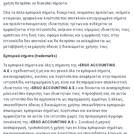
χρήση θα πρέπει να διακοπεί πάραυτα.
Όλα τα άλλα εμπορικά σήματα, διακριτικά, ονομασίες προϊόντων, ονόματα
εταιρειών, γραφικά και λογότυπα που αποτελούν κατοχυρωμένα σήματα
και προϊόντα πνευματικής ιδιοκτησίας τρίτων και ενδέχεται να
εμφανίζονται στην Ιστοσελίδα, ανήκουν στους νόμιμους ιδιοκτήτες τους,
εμπίπτουν στη δική τους σφαίρα ευθύνης και η εμφάνισή τους στην
Ιστοσελίδα δεν αποτελεί και δε θα πρέπει να εκλαμβάνεται ως
μεταβίβασή ή εκχώρηση άδειας ή δικαιώματος χρήσης τους.
Εμπορικά σήματα (trademarks)
Τα εμπορικά σήματα και όλη η σήμανση της
«ERGO ACCOUNTING
A.E.»
σχεδιαστική ή μη και πιο γενικά όλα τα εμπορικά σήματα,
εικονογραφήσεις, εικόνες και λογότυπα που αναφέρονται στην παρούσα
ιστοσελίδα, καταχωρημένα ή μη, είναι και θα παραμείνουν αποκλειστική
ιδιοκτησία της
«ERGO ACCOUNTING A.E.»
και δύνανται να αναπαραχθούν
μόνο κατόπιν έγκρισης των ιδιοκτητών τους. Η πρόσβασή σας σε αυτόν
τον ιστοτόπο δεν θα ερμηνεύεται ως παραχώρηση, εμμέσως ή άλλως,
οποιασδήποτε άδειας ή δικαιώματος χρήσης οποιωνδήποτε εμπορικών
επωνυμιών, εμπορικών σημάτων, λογότυπων και εικόνων που
εμφανίζονται σε αυτόν τον ιστοτόπο χωρίς την προηγούμενη έγγραφη
συναίνεση της
«ERGO ACCOUNTING A.E.».
Συνολική ή μερική
αναπαραγωγή, τροποποίηση ή χρήση των εν λόγω εμπορικών σημάτων,
εικονογραφήσεων, εικόνων και λογοτύπων για οποιονδήποτε λόγο και με