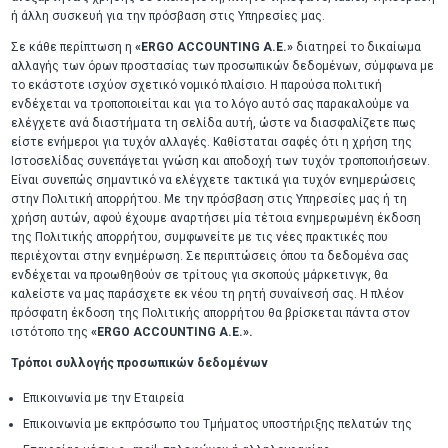
ή άλλη συσκευή για την πρόσβαση στις Υπηρεσίες μας.
Σε κάθε περίπτωση η
«ERGO ACCOUNTING A.E.»
διατηρεί το δικαίωμα
αλλαγής των όρων προστασίας των προσωπικών δεδομένων, σύμφωνα με
το εκάστοτε ισχύον σχετικό νομικό πλαίσιο. Η παρούσα πολιτική
ενδέχεται να τροποποιείται και για το λόγο αυτό σας παρακαλούμε να
ελέγχετε ανά διαστήματα τη σελίδα αυτή, ώστε να διασφαλίζετε πως
είστε ενήμεροι για τυχόν αλλαγές. Καθίσταται σαφές ότι η χρήση της
Ιστοσελίδας συνεπάγεται γνώση και αποδοχή των τυχόν τροποποιήσεων.
Είναι συνεπώς σημαντικό να ελέγχετε τακτικά για τυχόν ενημερώσεις
στην Πολιτική απορρήτου. Με την πρόσβαση στις Υπηρεσίες μας ή τη
χρήση αυτών, αφού έχουμε αναρτήσει μία τέτοια ενημερωμένη έκδοση
της Πολιτικής απορρήτου, συμφωνείτε με τις νέες πρακτικές που
περιέχονται στην ενημέρωση. Σε περιπτώσεις όπου τα δεδομένα σας
ενδέχεται να προωθηθούν σε τρίτους για σκοπούς μάρκετινγκ, θα
καλείστε να μας παράσχετε εκ νέου τη ρητή συναίνεσή σας. Η πλέον
πρόσφατη έκδοση της Πολιτικής απορρήτου θα βρίσκεται πάντα στον
ιστότοπο της
«ERGO ACCOUNTING A.E.».
Τρόποι συλλογής προσωπικών δεδομένων
Επικοινωνία με την Εταιρεία
Επικοινωνία με εκπρόσωπο του Τμήματος υποστήριξης πελατών της