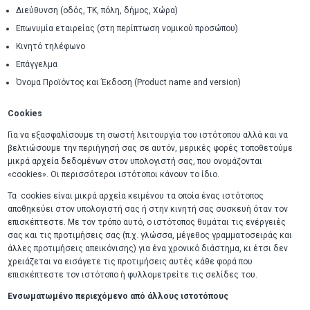
Διεύθυνση (οδός, ΤΚ, πόλη, δήμος, Χώρα)
Επωνυμία εταιρείας (στη περίπτωση νομικού προσώπου)
Κινητό τηλέφωνο
Επάγγελμα
Όνομα Προϊόντος και Έκδοση (Product name and version)
Cookies
Για να εξασφαλίσουμε τη σωστή λειτουργία του ιστότοπου αλλά και να
βελτιώσουμε την περιήγησή σας σε αυτόν, μερικές φορές τοποθετούμε
μικρά αρχεία δεδομένων στον υπολογιστή σας, που ονομάζονται
«cookies». Οι περισσότεροι ιστότοποι κάνουν το ίδιο.
Τα cookies είναι μικρά αρχεία κειμένου τα οποία ένας ιστότοπος
αποθηκεύει στον υπολογιστή σας ή στην κινητή σας συσκευή όταν τον
επισκέπτεστε. Με τον τρόπο αυτό, ο ιστότοπος θυμάται τις ενέργειές
σας και τις προτιμήσεις σας (π.χ. γλώσσα, μέγεθος γραμματοσειράς και
άλλες προτιμήσεις απεικόνισης) για ένα χρονικό διάστημα, κι έτσι δεν
χρειάζεται να εισάγετε τις προτιμήσεις αυτές κάθε φορά που
επισκέπτεστε τον ιστότοπο ή φυλλομετρείτε τις σελίδες του.
Ενσωματωμένο περιεχόμενο από άλλους ιστοτόπους