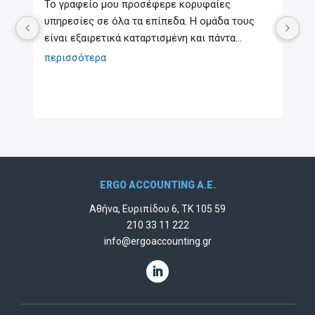
ρε κορυφαίες 
Εξαιρετική προσοχή στη λεπτομέρεια
πεδα. Η ομάδα τους 
άκρως επαγγελματική εξυπηρέτηση π
σμένη και πάντα
... 
Αυτά τα παιδιά με βοήθησαν πραγμα
περισσότερα
ERGO ACCOUNTING A.E.
Αθήνα, Ευριπίδου 6, ΤΚ 105 59
210 33 11 222
info@ergoaccounting.gr