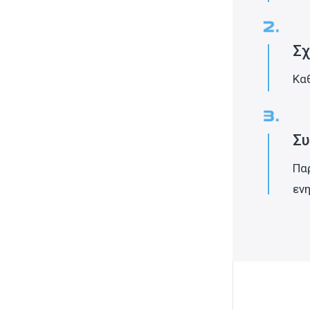
Σχ
Καθ
Συ
Πα
εν