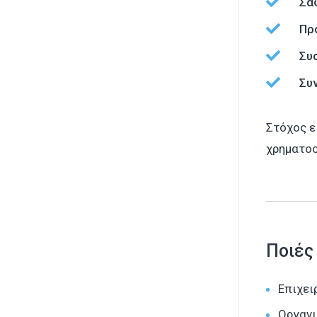

Σα

Πρ

Συ

Συ
Στόχος ε
χρηματοο
Ποιές
Επιχει
Οργανι