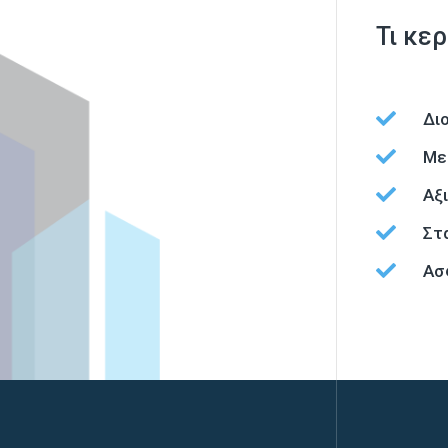
Τι κε

Δι

Με

Αξ

Στ

Ασ