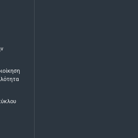
ην
διοίκηση
αλότητα
 κύκλου