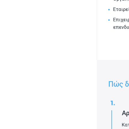
Εταιρε
Επιχει
επενδ
Πώς δ
Αρ
Κα