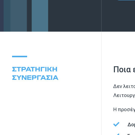
Ποια 
ΣΤΡΑΤΗΓΙΚΉ
ΣΥΝΕΡΓΑΣΊΑ
Δεν λειτ
Λειτουργ
Η προσέγ

Δο